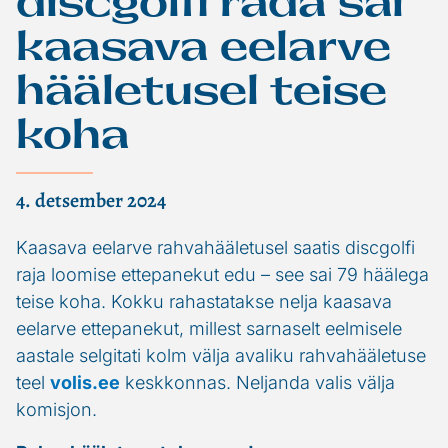
discgolfi rada sai
kaasava eelarve
hääletusel teise
koha
4. detsember 2024
Kaasava eelarve rahvahääletusel saatis discgolfi
raja loomise ettepanekut edu – see sai 79 häälega
teise koha. Kokku rahastatakse nelja kaasava
eelarve ettepanekut, millest sarnaselt eelmisele
aastale selgitati kolm välja avaliku rahvahääletuse
teel
volis.ee
keskkonnas. Neljanda valis välja
komisjon.