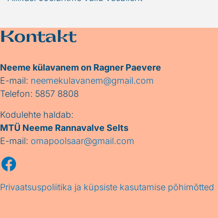
Kontakt
Neeme külavanem on Ragner Paevere
E-mail:
neemekulavanem@gmail.com
Telefon: 5857 8808
Kodulehte haldab:
MTÜ Neeme Rannavalve Selts
E-mail:
omapoolsaar@gmail.com
Facebook
Privaatsuspoliitika ja küpsiste kasutamise põhimõtted