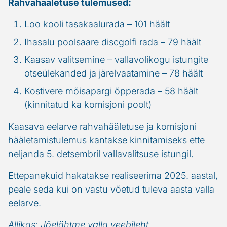
Rahvahääletuse tulemused:
Loo kooli tasakaalurada – 101 häält
Ihasalu poolsaare discgolfi rada – 79 häält
Kaasav valitsemine – vallavolikogu istungite
otseülekanded ja järelvaatamine – 78 häält
Kostivere mõisapargi õpperada – 58 häält
(kinnitatud ka komisjoni poolt)
Kaasava eelarve rahvahääletuse ja komisjoni
hääletamistulemus kantakse kinnitamiseks ette
neljanda 5. detsembril vallavalitsuse istungil.
Ettepanekuid hakatakse realiseerima 2025. aastal,
peale seda kui on vastu võetud tuleva aasta valla
eelarve.
Allikas: Jõelähtme valla veebileht