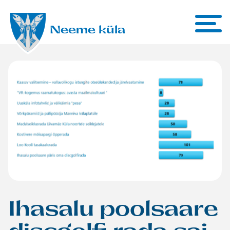
Liigu sisu juurde
Neeme küla
Ihasalu poolsaare