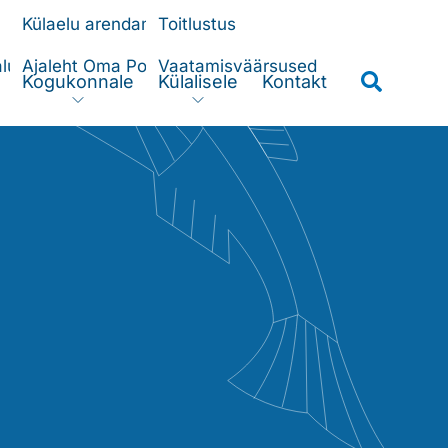
Külaelu arendamine
Toitlustus
lugu
Ajaleht Oma Poolsaar
Vaatamisväärsused
Kogukonnale
Külalisele
Kontakt
Search
nder
Expander
Expander