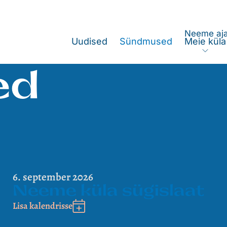
Neeme aja
Uudised
Sündmused
Meie küla
Expa
ed
6. september 2026
Neeme küla sügislaat
Lisa kalendrisse