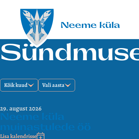
Liigu sisu juurde
Neeme küla
Sündmus
Kõik kuud
Vali aasta
29. august 2026
Neeme küla
muinastulede öö
Lisa kalendrisse