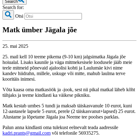
Search
Search for:
Otsi
Matk ümber Jägala jõe
25. mai 2025
25. mail kell 10 teeme pikema (9-10 km) jalgsimatka Jägala jõe
hoiualal. Lisaks kaunile ja väga mitmekesisele loodusele jääb meie
teele mitmeid põnevaid ajaloolisi kohti ja Laulumäe kivi nime
kandev hiidrahn, millele, uskuge või mitte, mahub laulma terve
kooritäis inimesi.
Võta kaasa oma matkasöök ja -jook, sest nii pikal matkal läheb kõht
tühjaks ja teeme kindlasti ka väikese pikniku.
Matk kestab umbes 5 tundi ja maksab täiskasvanule 10 eurot, kuni
12-aastasele lapsele 5 eurot, perele (2 täiskasvanut+lapsed) 25 eurot.
Alustame ja lõpetame Jägala joa Neeme tee poolses parklas.
Palun anna kindlasti oma tulekust eelnevalt teada aadressile
kadri.prants@gmail.com
või telefonile 56935275.