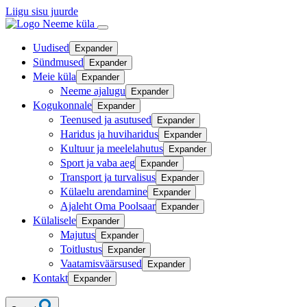
Liigu sisu juurde
Neeme küla
Uudised
Expander
Sündmused
Expander
Meie küla
Expander
Neeme ajalugu
Expander
Kogukonnale
Expander
Teenused ja asutused
Expander
Haridus ja huviharidus
Expander
Kultuur ja meelelahutus
Expander
Sport ja vaba aeg
Expander
Transport ja turvalisus
Expander
Külaelu arendamine
Expander
Ajaleht Oma Poolsaar
Expander
Külalisele
Expander
Majutus
Expander
Toitlustus
Expander
Vaatamisväärsused
Expander
Kontakt
Expander