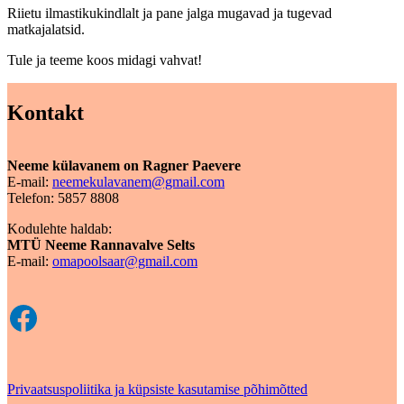
Riietu ilmastikukindlalt ja pane jalga mugavad ja tugevad
matkajalatsid.
Tule ja teeme koos midagi vahvat!
Kontakt
Neeme külavanem on Ragner Paevere
E-mail:
neemekulavanem@gmail.com
Telefon: 5857 8808
Kodulehte haldab:
MTÜ Neeme Rannavalve Selts
E-mail:
omapoolsaar@gmail.com
Facebook
Privaatsuspoliitika ja küpsiste kasutamise põhimõtted