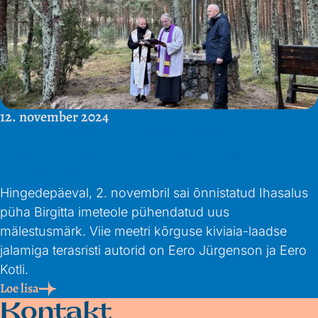
12. november 2024
Püha Birgitta imeteole
pühendatud uus rist sai
õnnistatud
Hingedepäeval, 2. novembril sai õnnistatud Ihasalus
püha Birgitta imeteole pühendatud uus
mälestusmärk. Viie meetri kõrguse kiviaia-laadse
jalamiga terasristi autorid on Eero Jürgenson ja Eero
Kotli.
Loe lisa
Kontakt