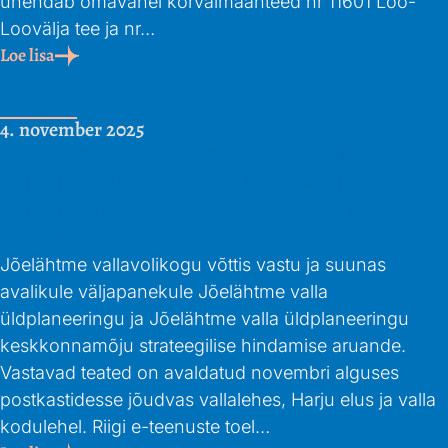
ühendab omavahel kõrvalmaanteed nr 11601 Loo-
Loovälja tee ja nr…
Loe lisa
4. november 2025
Novembris toimub Jõelähtme
valla üldplaneeringu avalik
väljapanek ja tutvustavad
koosolekud
Jõelähtme vallavolikogu võttis vastu ja suunas
avalikule väljapanekule Jõelähtme valla
üldplaneeringu ja Jõelähtme valla üldplaneeringu
keskkonnamõju strateegilise hindamise aruande.
Vastavad teated on avaldatud novembri alguses
postkastidesse jõudvas vallalehes, Harju elus ja valla
kodulehel. Riigi e-teenuste toel…