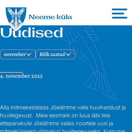
Liigu sisu juurde
Neeme küla
Uudised
november
Kõik aastad
4. november 2025
Aita mitmekesistada
Jõelähtme valla huviharidust ja
huvitegevust
Aita mitmekesistada Jõelähtme valla huviharidust ja
huvitegevust. Meie eesmärk on luua läbi teie
ettepanekute Jõelähtme vallas noortele uusi ja
mitmekülgseid võimalusi huvitegevuseks. Kutsume