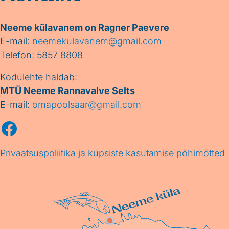
Neeme külavanem on Ragner Paevere
E-mail:
neemekulavanem@gmail.com
Telefon: 5857 8808
Kodulehte haldab:
MTÜ Neeme Rannavalve Selts
E-mail:
omapoolsaar@gmail.com
Facebook
Privaatsuspoliitika ja küpsiste kasutamise põhimõtted