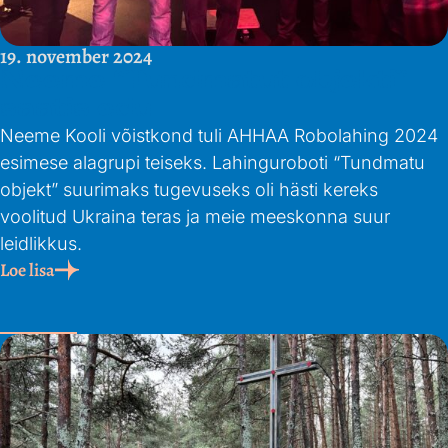
19. november 2024
Neeme “Tundmatut objekti”
saatis edu
Neeme Kooli võistkond tuli AHHAA Robolahing 2024
esimese alagrupi teiseks. Lahinguroboti “Tundmatu
objekt” suurimaks tugevuseks oli hästi kereks
voolitud Ukraina teras ja meie meeskonna suur
leidlikkus.
Loe lisa