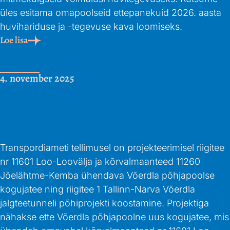
üles esitama omapoolseid ettepanekuid 2026. aasta
huvihariduse ja -tegevuse kava loomiseks.
Loe lisa
4. november 2025
Transpordiamet ootab
tagasisidet riigitee 11260
Võerdla kogujatee ja tunneli
projektile
Transpordiameti tellimusel on projekteerimisel riigitee
nr 11601 Loo-Loovälja ja kõrvalmaanteed 11260
Jõelähtme-Kemba ühendava Võerdla põhjapoolse
kogujatee ning riigitee 1 Tallinn-Narva Võerdla
jalgteetunneli põhiprojekti koostamine. Projektiga
nähakse ette Võerdla põhjapoolne uus kogujatee, mis