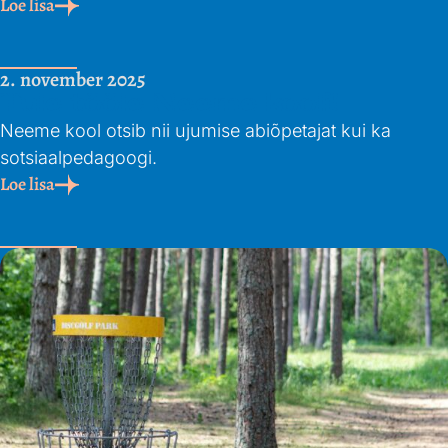
Loe lisa
2. november 2025
Tule tööle Neeme kooli!
Neeme kool otsib nii ujumise abiõpetajat kui ka
sotsiaalpedagoogi.
Loe lisa