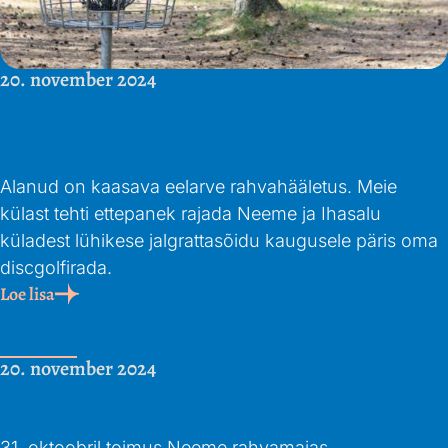
20. november 2024
Anna oma hääl, et toetada
discgolfiraja loomist Ihasalu
poolsaarele
Alanud on kaasava eelarve rahvahääletus. Meie
külast tehti ettepanek rajada Neeme ja Ihasalu
küladest lühikese jalgrattasõidu kaugusele päris oma
discgolfirada.
Loe lisa
20. november 2024
Millest oli juttu viimasel
külakoosolekul?
31. oktoobril toimus Neeme rahvamajas